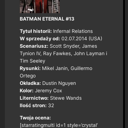
BATMAN ETERNAL #13
Tytuł historii:
Infernal Relations
W sprzedaży od:
02.07.2014 (USA)
Scenariusz:
Scott Snyder, James
Tynion IV, Ray Fawkes, John Layman i
Tim Seeley
Rysunki:
Mikel Janin, Guillermo
Ortego
Okładka:
Dustin Nguyen
Kolor:
Jeremy Cox
Liternictwo:
Stewe Wands
Ilość stron:
32
Twoja ocena:
[starratingmulti id=1 style=’crystal’