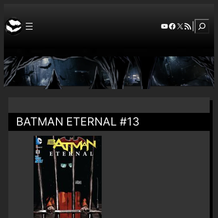
Szuka
YouTube
Facebook
X
RSS Feed
|
BATMAN ETERNAL #13