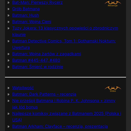
Bat-Man: Pierwszy Rycerz
Grób Batmana
Batman: Hush
Batman: Wojna Cieni
Tuzy Jokera: 13 klasycznych opowieści o zbrodniczym
klaunie
Batman Detective Comics, Tom 1: Gothamski Nokturn:
Uwertura
Batman: Wojna żartów z zagadkami
Batman #445-447, #480
Batman: Śmierć w rodzinie
Wątpliwość
Batman: Dark Patterns – recenzja
Nie prześpij Batmana i Robina P. K. Johnsona + zimny
jak lód bonus
Najlepsze komiksy związane z Batmanem 2025 (Polska i
USA)
Batman Arkham: Clayface – recenzja, prezentacja