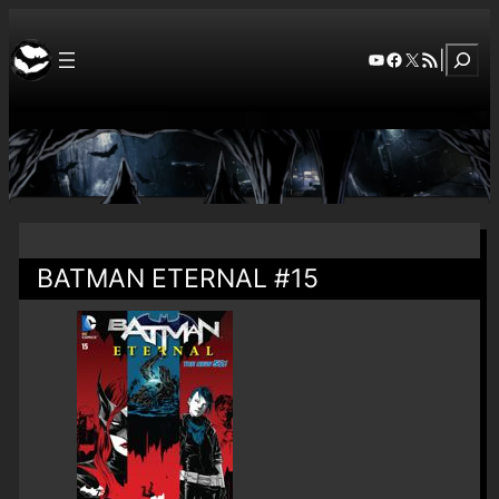
Szuka
YouTube
Facebook
X
RSS Feed
|
BATMAN ETERNAL #15