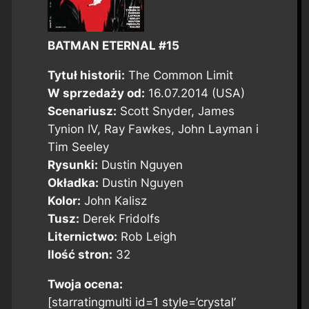
BATMAN ETERNAL #15
Tytuł historii:
The Common Limit
W sprzedaży od:
16.07.2014 (USA)
Scenariusz:
Scott Snyder, James
Tynion IV, Ray Fawkes, John Layman i
Tim Seeley
Rysunki:
Dustin Nguyen
Okładka:
Dustin Nguyen
Kolor:
John Kalisz
Tusz:
Derek Fridolfs
Liternictwo:
Rob Leigh
Ilość stron:
32
Twoja ocena:
[starratingmulti id=1 style=’crystal’