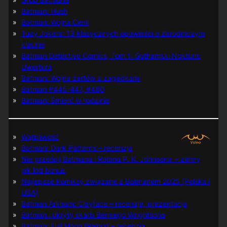
Batman: Hush
Batman: Wojna Cieni
Tuzy Jokera: 13 klasycznych opowieści o zbrodniczym
klaunie
Batman Detective Comics, Tom 1: Gothamski Nokturn:
Uwertura
Batman: Wojna żartów z zagadkami
Batman #445-447, #480
Batman: Śmierć w rodzinie
Wątpliwość
Batman: Dark Patterns – recenzja
Nie prześpij Batmana i Robina P. K. Johnsona + zimny
jak lód bonus
Najlepsze komiksy związane z Batmanem 2025 (Polska i
USA)
Batman Arkham: Clayface – recenzja, prezentacja
Batman i ukryty skarb Berniego Wrightsona
Batman: Full Moon (Pełnia) – recenzja