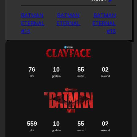
BATMAN
BATMAN
BATMAN
ETERNAL
ETERNAL
ETERNAL
#14
#16
7
6
1
0
5
5
0
2
dni
godzin
minut
sekund
5
5
9
1
0
5
5
0
2
dni
godzin
minut
sekund