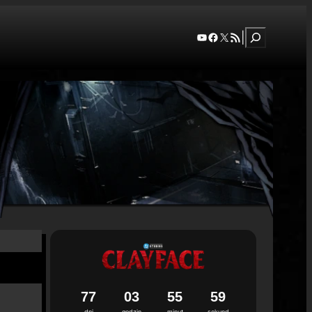
Szukaj
YouTube
Facebook
X
RSS Feed
|
7
7
0
3
5
5
5
8
dni
godzin
minut
sekund