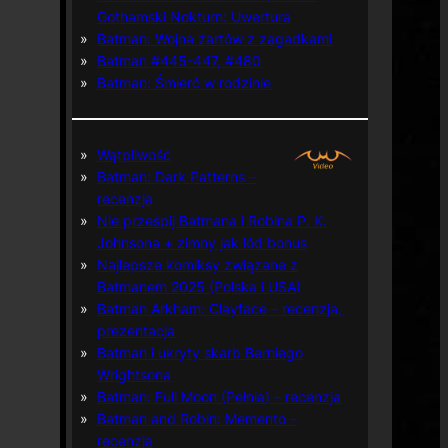
Gothamski Nokturn: Uwertura
Batman: Wojna żartów z zagadkami
Batman #445-447, #480
Batman: Śmierć w rodzinie
Wątpliwość
Batman: Dark Patterns –
recenzja
Nie prześpij Batmana i Robina P. K.
Johnsona + zimny jak lód bonus
Najlepsze komiksy związane z
Batmanem 2025 (Polska i USA)
Batman Arkham: Clayface – recenzja,
prezentacja
Batman i ukryty skarb Berniego
Wrightsona
Batman: Full Moon (Pełnia) – recenzja
Batman and Robin: Memento –
recenzja