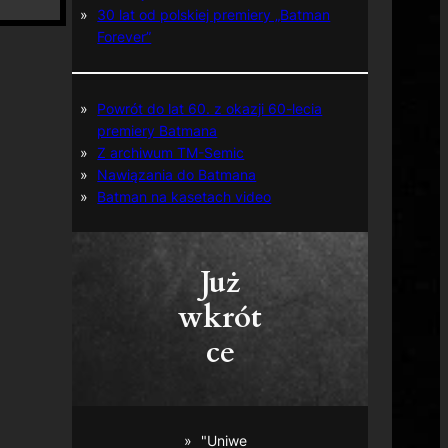
30 lat od polskiej premiery „Batman
Forever”
Powrót do lat 60. z okazji 60-lecia
premiery Batmana
Z archiwum TM-Semic
Nawiązania do Batmana
Batman na kasetach video
Już
wkrót
ce
"Uniwe