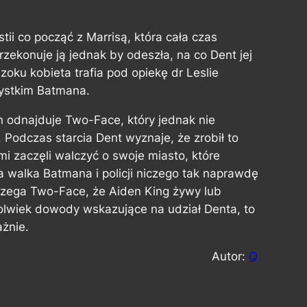
ii co począć z Marrisą, która cała czas
zekonuje ją jednak by odeszła, na co Dent jej
oku kobieta trafia pod opiekę dr Leslie
ystkim Batmana.
 odnajduje Two-Face, który jednak nie
 Podczas starcia Dent wyznaje, że zrobił to
 zaczęli walczyć o swoje miasto, które
 a walka Batmana i policji niczego tak naprawdę
rzega Two-Face, że Aiden King żywy lub
kolwiek dowody wskazujące na udział Denta, to
ażnie.
Autor:
Q