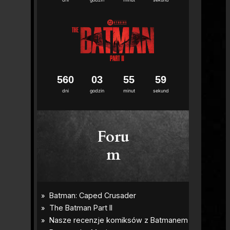
5
6
0
0
3
5
5
5
8
dni
godzin
minut
sekund
Foru
m