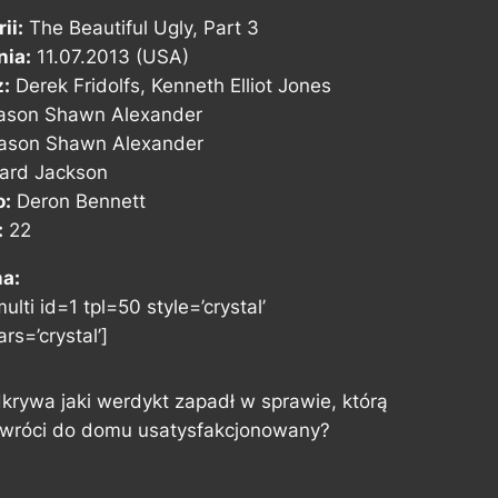
ii:
The Beautiful Ugly, Part 3
nia:
11.07.2013 (USA)
z:
Derek Fridolfs, Kenneth Elliot Jones
ason Shawn Alexander
ason Shawn Alexander
ard Jackson
o:
Deron Bennett
:
22
na:
ulti id=1 tpl=50 style=’crystal’
rs=’crystal’]
krywa jaki werdykt zapadł w sprawie, którą
k wróci do domu usatysfakcjonowany?