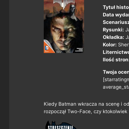
Tytuł histor
Data wyda
Scenarius
Rysunki:
J
Okładka:
J
Kolor:
Sher
Liternictw
Ilość stron
Twoja oce
[starratingm
average_sta
Kiedy Batman wkracza na scenę i od
rozpoczął Two-Face, czy ktokolwie