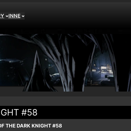
RY
INNE
IGHT #58
OF THE DARK KNIGHT #58