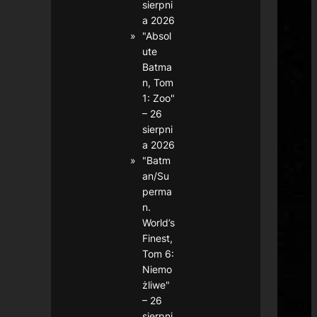
sierpni
a 2026
"Absol
ute
Batma
n, Tom
1: Zoo"
– 26
sierpni
a 2026
"Batm
an/Su
perma
n.
World’s
Finest,
Tom 6:
Niemo
żliwe"
– 26
sierpni