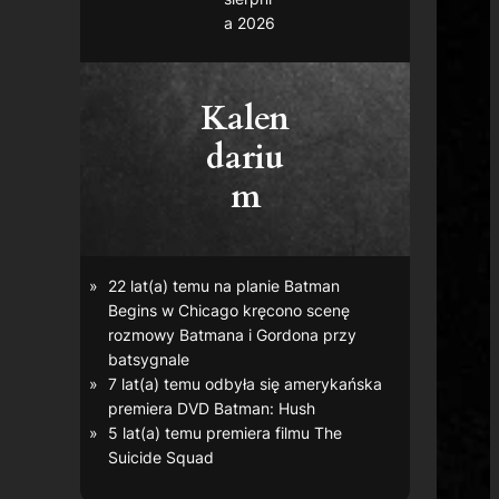
a 2026
Kalen
dariu
m
22 lat(a) temu na planie
Batman
Begins
w Chicago kręcono scenę
rozmowy Batmana i Gordona przy
batsygnale
7 lat(a) temu odbyła się amerykańska
premiera DVD
Batman: Hush
5 lat(a) temu premiera filmu
The
Suicide Squad