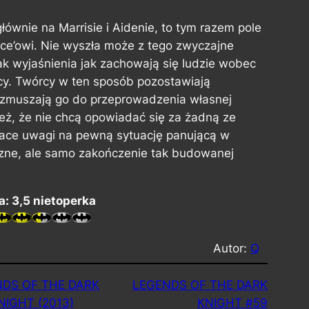
głównie na Marrisie i Aidenie, to tym razem pole
e’owi. Nie wyszła może z tego zwyczajne
ak wyjaśnienia jak zachowają się ludzie wobec
ący. Twórcy w ten sposób pozostawiają
i zmuszają go do przeprowadzenia własnej
też, że nie chcą opowiadać się za żadną ze
Face uwagi na pewną sytuację panującą w
uszne, ale samo zakończenie tak budowanej
: 3,5 nietoperka
Autor:
Q
DS OF THE DARK
LEGENDS OF THE DARK
NIGHT (2013)
KNIGHT #59