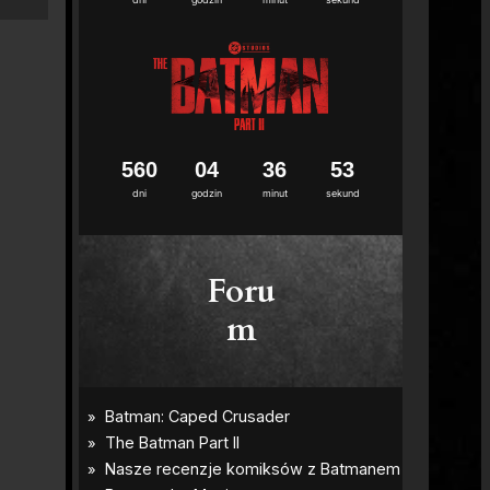
5
6
0
0
4
3
6
5
2
dni
godzin
minut
sekund
Foru
m