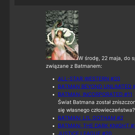
W środę, 22 maja, do s
związane z Batmanem:
ALL-STAR WESTERN #20
BATMAN BEYOND UNLIMITED 
BATMAN, INCORPORATED #11
Świat Batmana został zniszczony
się własnego człowieczeństwa?
BATMAN: LI’L GOTHAM #2
BATMAN: THE DARK KNIGHT #
JUSTICE LEAGUE #20