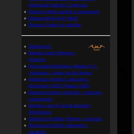
Gothamski Nokturn: Uwertura
Batman: Wojna żartów z zagadkami
Batman #445-447, #480
Batman: Śmierć w rodzinie
Wątpliwość
Batman: Dark Patterns –
recenzja
Nie prześpij Batmana i Robina P. K.
Johnsona + zimny jak lód bonus
Najlepsze komiksy związane z
Batmanem 2025 (Polska i USA)
Batman Arkham: Clayface – recenzja,
prezentacja
Batman i ukryty skarb Berniego
Wrightsona
Batman: Full Moon (Pełnia) – recenzja
Batman and Robin: Memento –
recenzja