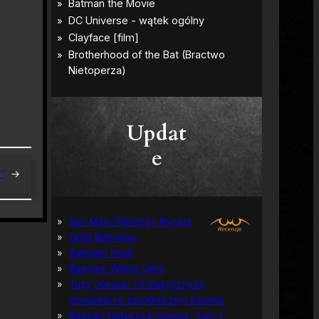
Updat
e
”
→
Bat-Man: Pierwszy Rycerz
Grób Batmana
Batman: Hush
Batman: Wojna Cieni
Tuzy Jokera: 13 klasycznych
opowieści o zbrodniczym klaunie
Batman Detective Comics, Tom 1: