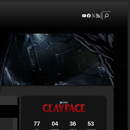
Szukaj
YouTube
Facebook
X
RSS Feed
|
7
7
0
4
3
6
5
2
dni
godzin
minut
sekund