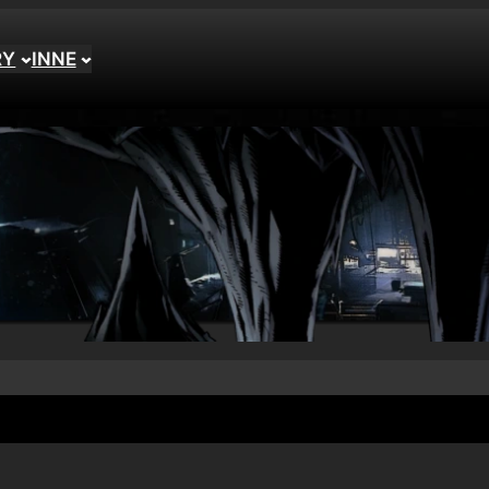
RY
INNE