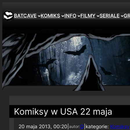
BATCAVE
KOMIKS
INFO
FILMY
SERIALE
G
Komiksy w USA 22 maja
20 maja 2013, 00:20
|
Q
|
kategorie:
Komiksy
autor: