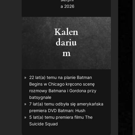
a 2026
Kalen
dariu
m
22 lat(a) temu na planie
Batman
Begins
w Chicago kręcono scenę
rozmowy Batmana i Gordona przy
batsygnale
7 lat(a) temu odbyła się amerykańska
premiera DVD
Batman: Hush
5 lat(a) temu premiera filmu
The
Suicide Squad