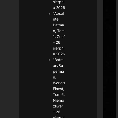
sierpni
a 2026
"Absol
ute
Batma
n, Tom
1: Zoo"
– 26
sierpni
a 2026
"Batm
an/Su
perma
n.
World’s
Finest,
Tom 6:
Niemo
żliwe"
– 26
sierpni