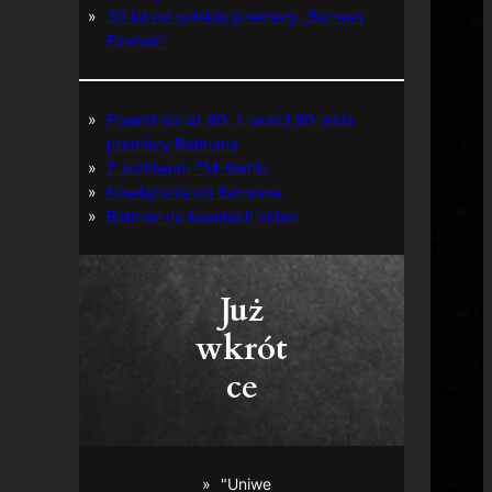
30 lat od polskiej premiery „Batman
Forever”
Powrót do lat 60. z okazji 60-lecia
premiery Batmana
Z archiwum TM-Semic
Nawiązania do Batmana
Batman na kasetach video
Już
wkrót
ce
"Uniwe