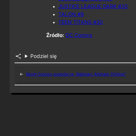
JUSTICE LEAGUE DARK #20
TALON #8
TEEN TITANS #20
Źródło:
DC Comics
Podziel się
←
Kevin Conroy powróci w „Batman: Arkham Origins”