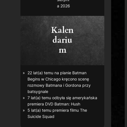
a 2026
Kalen
dariu
m
22 lat(a) temu na planie
Batman
Begins
w Chicago kręcono scenę
rozmowy Batmana i Gordona przy
batsygnale
7 lat(a) temu odbyła się amerykańska
premiera DVD
Batman: Hush
5 lat(a) temu premiera filmu
The
Suicide Squad