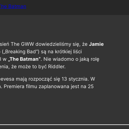
The Batman
esień
The GWW
dowiedzieliśmy się, że
Jamie
o
(„Breaking Bad”) są na krótkiej liści
ól w
„The Batman”
. Nie wiadomo o jaką rolę
enia, że może to być Riddler.
Reevesa mają rozpocząć się 13 stycznia. W
n. Premiera filmu zaplanowana jest na 25