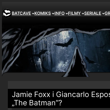
BATCAVE
KOMIKS
INFO
FILMY
SERIALE
G
Jamie Foxx i Giancarlo Espo
„The Batman”?