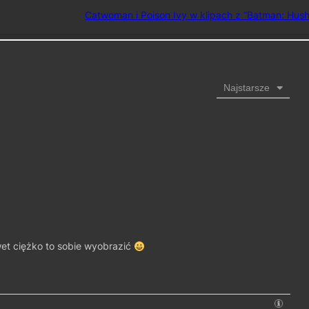
Catwoman i Poison Ivy w klipach z “Batman: Hush
Najstarsze
wet ciężko to sobie wyobrazić