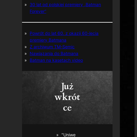
30 lat od polskiej premiery „Batman
Forever”
Powrót do lat 60. z okazji 60-lecia
premiery Batmana
Z archiwum TM-Semic
Nawiązania do Batmana
Batman na kasetach video
Już
wkrót
ce
"Uniwe