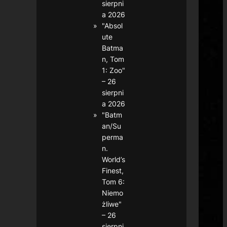
sierpni
a 2026
"Absol
ute
Batma
n, Tom
1: Zoo"
– 26
sierpni
a 2026
"Batm
an/Su
perma
n.
World’s
Finest,
Tom 6:
Niemo
żliwe"
– 26
sierpni