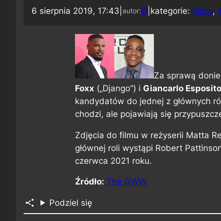
6 sierpnia 2019, 17:43
|
Q
|
kategorie:
Filmy
, 
autor:
Za sprawą doni
Foxx
(„Django”) i
Giancarlo Esposit
kandydatów do jednej z głównych r
chodzi, ale pojawiają się przypuszcz
Zdjęcia do filmu w reżyserii Matta 
głównej roli wystąpi Robert Pattinso
czerwca 2021 roku.
Źródło:
The GWW
Podziel się