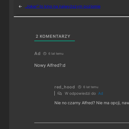
←
„Joker” to kino na najwyższym poziomie
2
KOMENTARZY
Ad
6 lat temu
Nowy Alfred?:d
red_hood
6 lat temu
W odpowiedzi do
Ad
Nie no czarny Alfred? Nie ma opcji, na