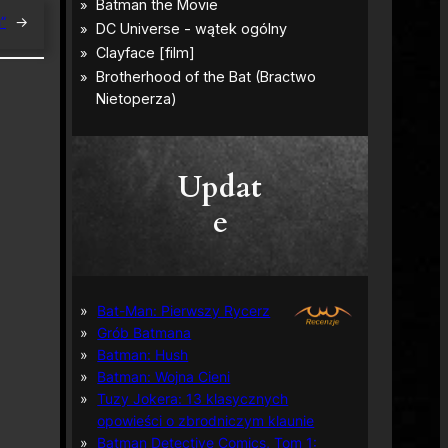
”
→
Updat
e
Bat-Man: Pierwszy Rycerz
Grób Batmana
Batman: Hush
Batman: Wojna Cieni
Tuzy Jokera: 13 klasycznych
opowieści o zbrodniczym klaunie
Batman Detective Comics, Tom 1: