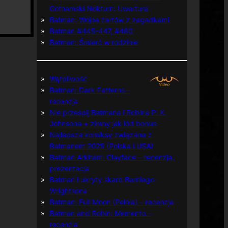
Gothamski Nokturn: Uwertura
Batman: Wojna żartów z zagadkami
Batman #445-447, #480
Batman: Śmierć w rodzinie
Wątpliwość
Batman: Dark Patterns –
recenzja
Nie prześpij Batmana i Robina P. K.
Johnsona + zimny jak lód bonus
Najlepsze komiksy związane z
Batmanem 2025 (Polska i USA)
Batman Arkham: Clayface – recenzja,
prezentacja
Batman i ukryty skarb Berniego
Wrightsona
Batman: Full Moon (Pełnia) – recenzja
Batman and Robin: Memento –
recenzja