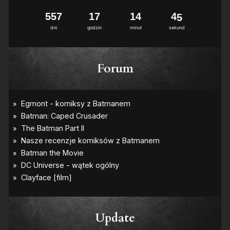
5
5
7
1
7
1
4
4
4
dni
godzin
minut
sekund
Forum
Update