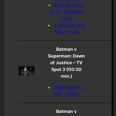
720P (9,5 MB,
IGN) – HD Quick
Time
1280×720 (5,6
MB) – Flash
Batman v
Superman: Dawn
of Justice – TV
Spot 3 (00:30
min.)
1280×720 (4,7
MB) – Flash
Batman v