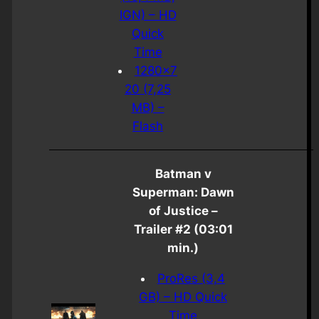
IGN) – HD
Quick
Time
1280×7
20 (7,25
MB) –
Flash
Batman v
Superman: Dawn
of Justice –
Trailer #2 (03:01
min.)
ProRes (3,4
GB) – HD Quick
Time