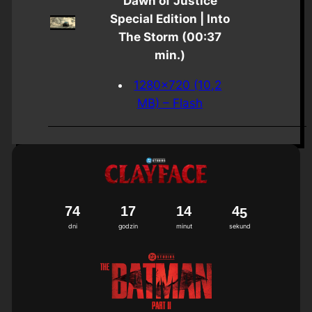
“Dawn of Justice”
Special Edition | Into
The Storm (00:37
min.)
1280×720 (10,2
MB) – Flash
7
4
1
7
1
4
4
4
dni
godzin
minut
sekund