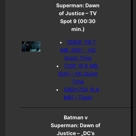
Superman: Dawn
of Justice – TV
Spot 9 (00:30
min.)
1080P (18,7
MB, IGN) – HD
Quick Time
720P (9,6 MB,
IGN) – HD Quick
Time
1280×720 (6,9
MB) – Flash
Batman v
Superman: Dawn of
Justice – „DC’s