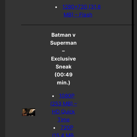
1280×720 (31,8
MB) – Flash
Batman v
Superman
–
Exclusive
Sneak
(00:49
min.)
1080P
(253 MB) –
HD Quick
Time
720P
(15,4 MB,