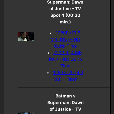
Superman: Dawn
of Justice – TV
Spot 4 (00:30
min.)
1080P (19,6
MB, IGN) – HD
Quick Time
720P (9,4 MB,
IGN) – HD Quick
Time
1280×720 (4,3
MB) – Flash
Batman v
Superman: Dawn
of Justice – TV