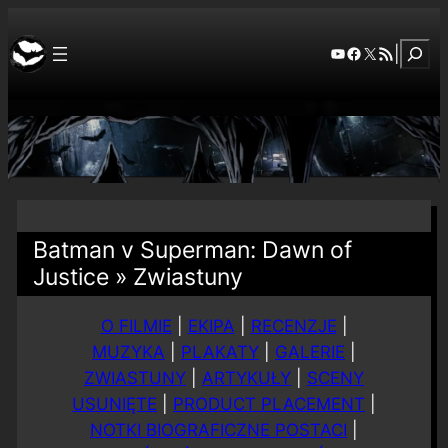
Szuka
YouTube
Facebook
X
RSS Feed
|
Batman v Superman: Dawn of
Justice » Zwiastuny
O FILMIE
|
EKIPA
|
RECENZJE
|
MUZYKA
|
PLAKATY
|
GALERIE
|
ZWIASTUNY
|
ARTYKUŁY
|
SCENY
USUNIĘTE
|
PRODUCT PLACEMENT
|
NOTKI BIOGRAFICZNE POSTACI
|