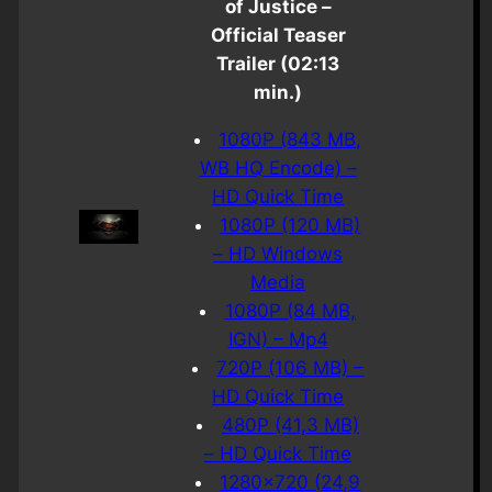
of Justice –
Official Teaser
Trailer (02:13
min.)
1080P (843 MB,
WB HQ Encode) –
HD Quick Time
1080P (120 MB)
– HD Windows
Media
1080P (84 MB,
IGN) – Mp4
720P (106 MB) –
HD Quick Time
480P (41,3 MB)
– HD Quick Time
1280×720 (24,9