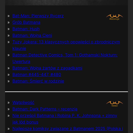
Bat-Man: Pierwszy Rycerz
Grób Batmana
Batman: Hush
Batman: Wojna Cieni
Tuzy Jokera: 13 klasycznych opowieści o zbrodniczym
klaunie
Batman Detective Comics, Tom 1: Gothamski Nokturn:
Uwertura
Batman: Wojna żartów z zagadkami
Batman #445-447, #480
Batman: Śmierć w rodzinie
Wątpliwość
Batman: Dark Patterns – recenzja
Nie prześpij Batmana i Robina P. K. Johnsona + zimny
jak lód bonus
Najlepsze komiksy związane z Batmanem 2025 (Polska i