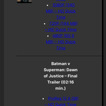
1080P (340
MB) – HD Quick
Time
720P (144 MB)
– HD Quick Time
480P (60,9
MB) – HD Quick
Time
Batman v
Superman: Dawn
of Justice – Final
Trailer (02:16
min.)
ProRes (2,4 GB)
– HD Quick Time