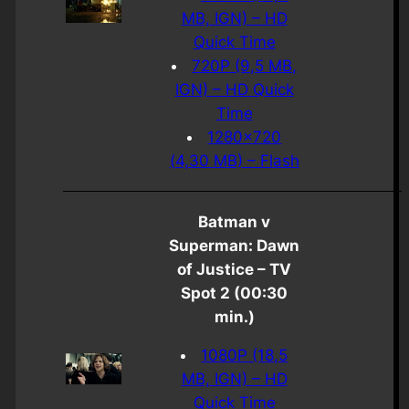
MB, IGN) – HD
Quick Time
720P (9,5 MB,
IGN) – HD Quick
Time
1280×720
(4,30 MB) – Flash
Batman v
Superman: Dawn
of Justice – TV
Spot 2 (00:30
min.)
1080P (18,5
MB, IGN) – HD
Quick Time