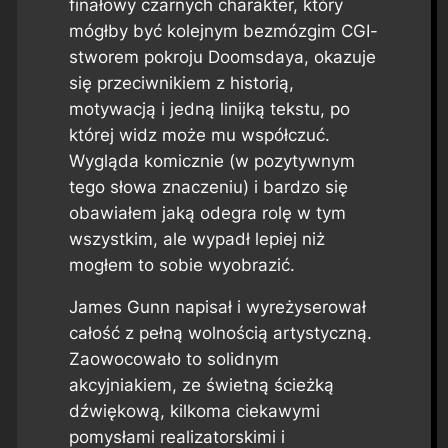
finałowy czarnych charakter, który
mógłby być kolejnym bezmózgim CGI-
stworem pokroju Doomsdaya, okazuje
się przeciwnikiem z historią,
motywacją i jedną linijką tekstu, po
której widz może mu współczuć.
Wygląda komicznie (w pozytywnym
tego słowa znaczeniu) i bardzo się
obawiałem jaką odegra rolę w tym
wszystkim, ale wypadł lepiej niż
mogłem to sobie wyobrazić.
James Gunn napisał i wyreżyserował
całość z pełną wolnością artystyczną.
Zaowocowało to solidnym
akcyjniakiem, ze świetną ścieżką
dźwiękową, kilkoma ciekawymi
pomysłami realizatorskimi i