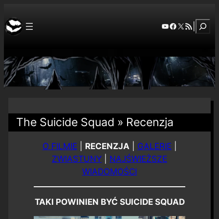
Szuka
YouTube
Facebook
X
RSS Feed
|
The Suicide Squad » Recenzja
O FILMIE
|
RECENZJA
|
GALERIE
|
ZWIASTUNY
|
NAJŚWIEŻSZE
WIADOMOŚCI
TAKI POWINIEN BYĆ
SUICIDE SQUAD