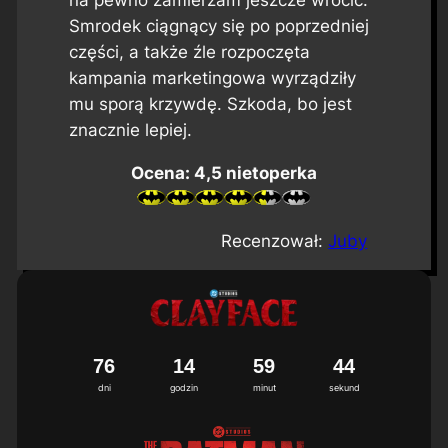
Smrodek ciągnący się po poprzedniej
części, a także źle rozpoczęta
kampania marketingowa wyrządziły
mu sporą krzywdę. Szkoda, bo jest
znacznie lepiej.
Ocena: 4,5 nietoperka
Recenzował:
Juby
7
6
1
4
5
9
4
3
4
dni
godzin
minut
sekund