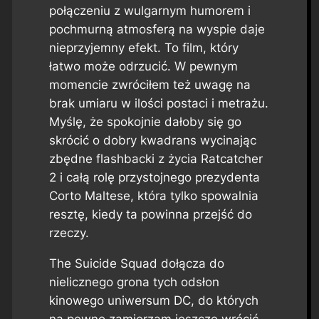
połączeniu z wulgarnym humorem i
pochmurną atmosferą na wyspie daje
nieprzyjemny efekt. To film, który
łatwo może odrzucić. W pewnym
momencie zwróciłem też uwagę na
brak umiaru w ilości postaci i metrażu.
Myślę, że spokojnie dałoby się go
skrócić o dobry kwadrans wycinając
zbędne flashbacki z życia Ratcatcher
2 i całą rolę przystojnego prezydenta
Corto Maltese, która tylko spowalnia
resztę, kiedy ta powinna przejść do
rzeczy.
The Suicide Squad
dołącza do
nielicznego grona tych odsłon
kinowego uniwersum DC, do których
na pewno zamierzam jeszcze wrócić.