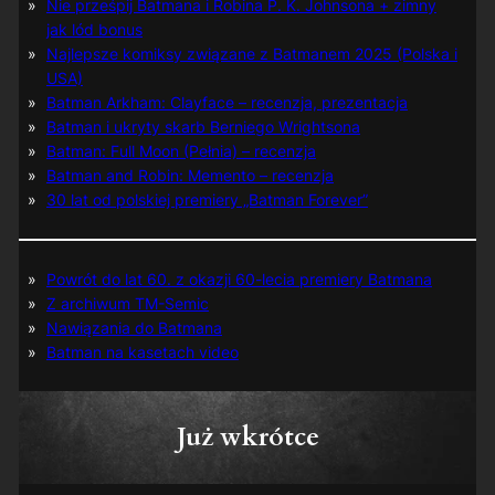
Nie prześpij Batmana i Robina P. K. Johnsona + zimny
jak lód bonus
Najlepsze komiksy związane z Batmanem 2025 (Polska i
USA)
Batman Arkham: Clayface – recenzja, prezentacja
Batman i ukryty skarb Berniego Wrightsona
Batman: Full Moon (Pełnia) – recenzja
Batman and Robin: Memento – recenzja
30 lat od polskiej premiery „Batman Forever”
Powrót do lat 60. z okazji 60-lecia premiery Batmana
Z archiwum TM-Semic
Nawiązania do Batmana
Batman na kasetach video
Już wkrótce