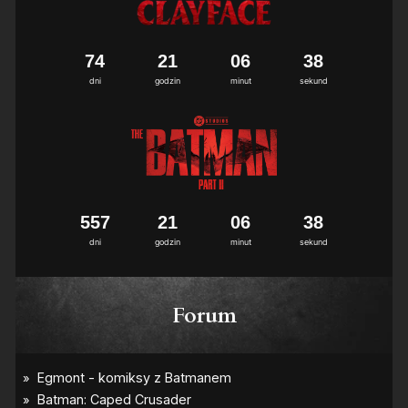
7
4
2
1
0
6
3
8
dni
godzin
minut
sekund
5
5
7
2
1
0
6
3
8
dni
godzin
minut
sekund
Forum