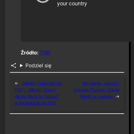
Źródło:
THR
Podziel się
←
„Młodzi Tytani Akcja!
Na planie „Jokera”:
Film” i „Młodzi Tytani:
Joaquin Phoenix i Zazie
Akcja. Back to School”
Beetz w cukierni
→
w listopadzie na DVD