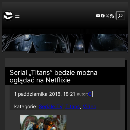
Szuka
YouTube
Facebook
X
RSS Feed
|
Serial „Titans” będzie można
oglądać na Netflixie
1 października 2018, 18:21
|
Q
|
autor:
kategorie:
Seriale TV
, 
Titans
, 
Video