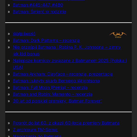
Batman #445-447, #480
Batman: Śmierć w rodzinie
Wątpliwość
Batman: Dark Patterns – recenzja
Nie prześpij Batmana i Robina P. K. Johnsona + zimny
jak lód bonus
Najlepsze komiksy związane z Batmanem 2025 (Polska i
USA)
Batman Arkham: Clayface – recenzja, prezentacja
Batman i ukryty skarb Berniego Wrightsona
Batman: Full Moon (Pełnia) – recenzja
Batman and Robin: Memento – recenzja
30 lat od polskiej premiery „Batman Forever”
Powrót do lat 60. z okazji 60-lecia premiery Batmana
Z archiwum TM-Semic
Nawiązania do Batmana